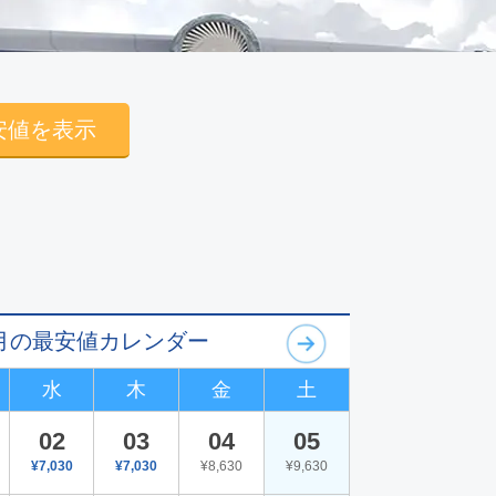
安値を表示
09月の最安値カレンダー
水
木
金
土
02
03
04
05
¥7,030
¥7,030
¥8,630
¥9,630