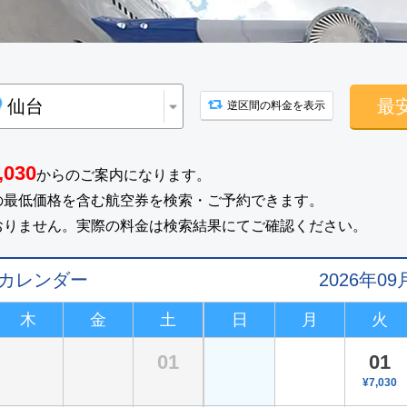
最
逆区間の料金を表示
,030
からのご案内になります。
の最低価格を含む航空券を検索・ご予約できます。
おりません。実際の料金は検索結果にてご確認ください。
値カレンダー
2026年
木
金
土
日
月
火
01
01
¥7,030