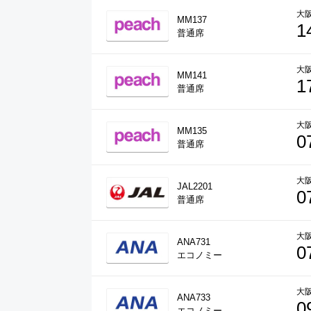
大阪
MM137
1
普通席
大阪
MM141
1
普通席
大阪
MM135
0
普通席
大阪
JAL2201
0
普通席
大阪
ANA731
0
エコノミー
大阪
ANA733
0
エコノミー