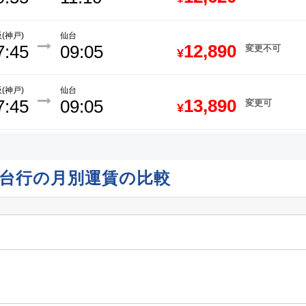
(神戸)
仙台
12,890
7:45
09:05
変更不可
¥
(神戸)
仙台
13,890
7:45
09:05
変更可
¥
(関西)
仙台
14,090
7:55
19:20
変更可
¥
発仙台行の月別運賃の比較
(関西)
仙台
16,290
4:45
16:10
変更可
¥
(伊丹)
仙台
16,800
4:15
15:25
変更不可
¥