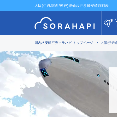
大阪(伊丹/関西/神戸)発仙台行き最安値時刻表
I
国内格安航空券ソラハピ トップページ
大阪(伊丹