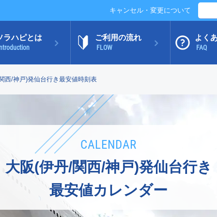
キャンセル・変更について
ソラハピとは
ご利用の流れ
よく
ntroduction
FLOW
FAQ
/関西/神戸)発仙台行き最安値時刻表
CALENDAR
大阪(伊丹/関西/神戸)発仙台行き
最安値カレンダー