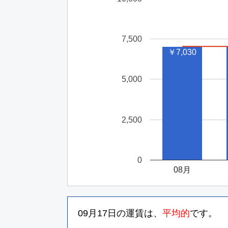
大阪
ANA737
1
エコノミー
7,500
大阪
JAL2203
0
￥7,030
普通席
5,000
大阪
JAL2205
1
普通席
2,500
大阪
JAL2207
1
普通席
0
大阪
ANA3153
08月
1
エコノミー
大阪
JAL2201
09月17日
の運賃は、
平均的
です。
0
普通席