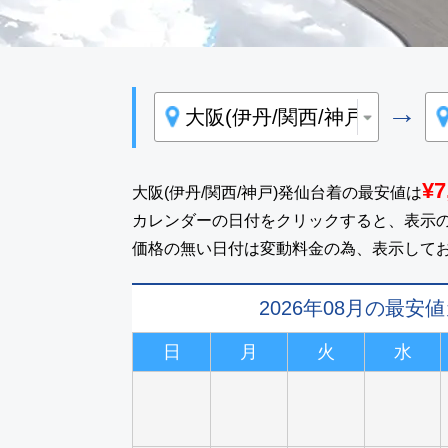
→
¥7
大阪(伊丹/関西/神戸)発仙台着の最安値は
カレンダーの日付をクリックすると、表示
価格の無い日付は変動料金の為、表示して
2026年08月の最安
日
月
火
水