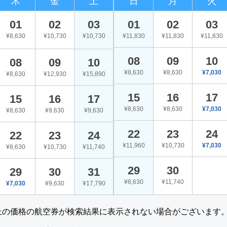
木
金
土
日
月
火
01
02
03
01
02
03
¥8,630
¥10,730
¥10,730
¥11,830
¥11,830
¥11,830
08
09
10
08
09
10
¥8,630
¥8,630
¥7,030
¥8,630
¥12,930
¥15,890
15
16
17
15
16
17
¥8,630
¥8,630
¥7,030
¥8,630
¥9,630
¥9,630
22
23
24
22
23
24
¥11,960
¥10,730
¥7,030
¥8,630
¥10,730
¥11,740
29
30
29
30
31
¥8,630
¥11,740
¥7,030
¥9,630
¥17,790
上の価格の航空券が検索結果に表示されない場合がございます