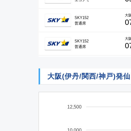
大阪
SKY152
0
普通席
大阪
SKY152
0
普通席
大阪
MM141
1
普通席
大阪(伊丹/関西/神戸)
大阪
MM137
1
普通席
12,500
大阪
ANA3151
1
エコノミー
10,000