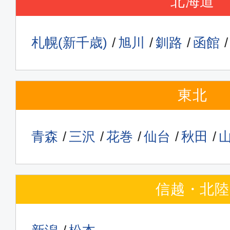
北海道
札幌(新千歳)
旭川
釧路
函館
東北
青森
三沢
花巻
仙台
秋田
信越・北陸