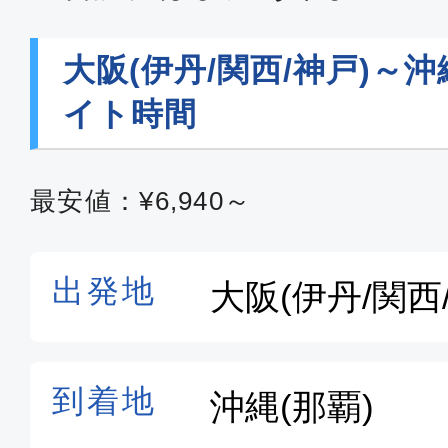
エコノミー
大阪(伊丹)
沖縄(
大阪(伊丹/関西/神戸)～沖
08:15
10:
ANA761
イト時間
エコノミー
最安値：¥6,940～
大阪(伊丹)
沖縄(
09:15
11:
ANA763
エコノミー
大阪(伊丹)
沖縄(