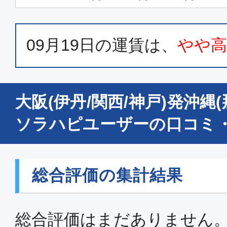
11:45
14:
MM219
09月19日
の運賃は、
やや
普通席
大阪(関西)
沖縄(
09:30
11:
大阪(伊丹/関西/神戸)発沖縄
GK351
ソラハピユーザーの口コミ
普通席
大阪(伊丹)
沖縄(
総合評価の集計結果
14:50
16:
JAL2087
総合評価はまだありません