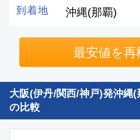
大阪(神戸)
沖縄(
17:30
19:
SNA129
普通席
最安値を再
大阪(関西)
沖縄(
06:50
09:
MM209
大阪(伊丹/関西/神戸)発沖縄
普通席
の比較
大阪(関西)
沖縄(
07:55
10:
MM211