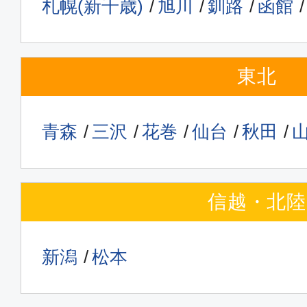
札幌(新千歳)
旭川
釧路
函館
東北
青森
三沢
花巻
仙台
秋田
信越・北陸
新潟
松本