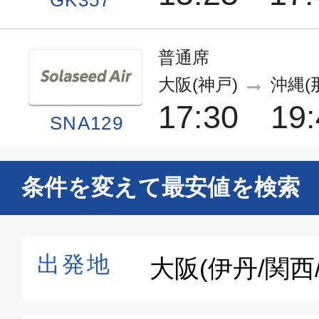
普通席
大阪(神戸)
沖縄(
17:30
19:
SNA129
普通席
条件を変えて最安値を検索
大阪(関西)
沖縄(
12:55
15:
MM221
普通席