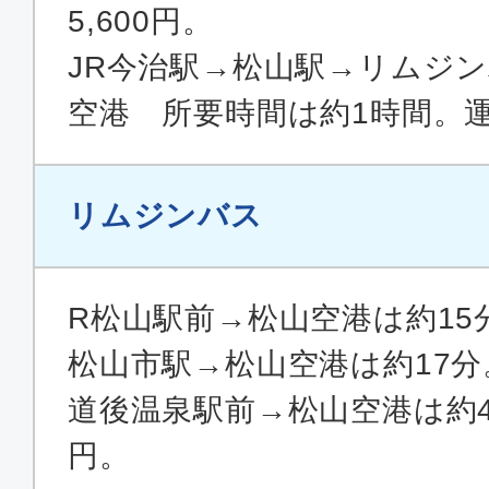
普通席
5,600円。
東京(羽田)
松山
JR今治駅→松山駅→リムジ
19:45
21:
JAL443
空港 所要時間は約1時間。運賃
エコノミー
リムジンバス
東京(羽田)
松山
19:40
21:
ANA599
R松山駅前→松山空港は約15
松山市駅→松山空港は約17分
クラスJ
道後温泉駅前→松山空港は約4
東京(羽田)
松山
円。
06:50
08:
JAL431