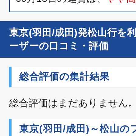
普通席
東京(羽田/成田)発松山行を
東京(羽田)
松山
12:10
13:
ーザーの口コミ・評価
JAL435
普通席
総合評価の集計結果
東京(羽田)
松山
15:30
16:
JAL437
総合評価はまだありません
普通席
東京(羽田/成田)～松山