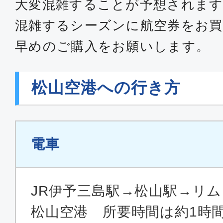
大変混雑することが予想されます
17:30
18:
ANA595
混雑するシーズンに航空券をお買
早めのご購入をお願いします。
普通席
東京(羽田)
松山
松山空港への行き方
19:45
21:
JAL443
普通席
電車
東京(羽田)
松山
16:55
18:
JAL439
JR伊予三島駅→松山駅→リ
松山空港 所要時間は約1時間