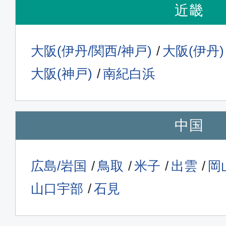
15:30
近畿
16:
JAL437
大阪(伊丹/関西/神戸)
大阪(伊丹)
クラスJ
大阪(神戸)
南紀白浜
東京(羽田)
松山
16:55
18:
JAL439
中国
クラスJ
広島/岩国
鳥取
米子
出雲
岡
東京(羽田)
松山
19:45
21:
山口宇部
石見
JAL443