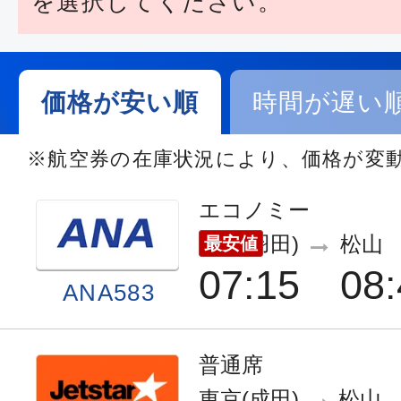
を選択してください。
価格が安い順
時間が遅い
※航空券の在庫状況により、価格が変
エコノミー
東京(羽田)
松山
最安値
07:15
08:
ANA583
普通席
東京(成田)
松山