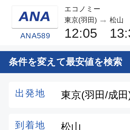
エコノミー
東京(羽田)
松山
12:05
13:
ANA589
普通席
条件を変えて最安値を検索
東京(羽田)
松山
09:15
10:
JAL433
普通席
東京(成田)
松山