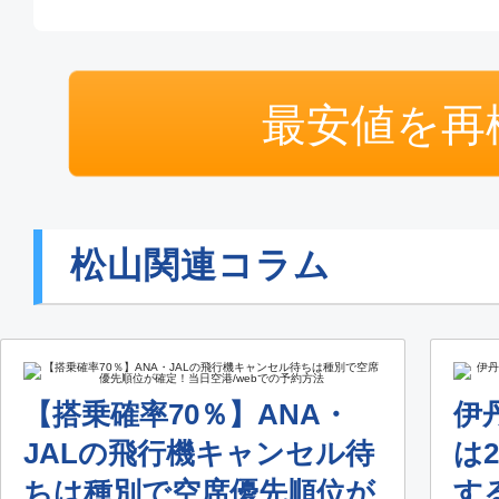
最安値を再
松山関連コラム
【搭乗確率70％】ANA・
伊
JALの飛行機キャンセル待
は
ちは種別で空席優先順位が
す