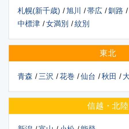
東京(羽田)
松山
札幌(新千歳)
旭川
帯広
釧路
09:15
10:
ANA585
中標津
女満別
紋別
ファースト
東北
東京(羽田)
松山
12:05
13:
ANA589
青森
三沢
花巻
仙台
秋田
クラスJ
東京(羽田)
松山
信越・北陸
16:55
18:
JAL439