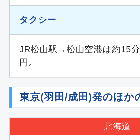
タクシー
クラスJ
東京(羽田)
松山
09:15
10:
JR松山駅→松山空港は約15分。
JAL433
円。
ファースト
東京(羽田)
松山
東京(羽田/成田)発のほか
07:15
08:
ANA583
北海道
ファースト