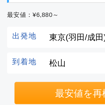
東京(羽田)
松山
16:55
18:
JAL439
最安値：¥6,880～
エコノミー
東京(羽田)
松山
07:15
08:
ANA583
エコノミー
東京(羽田)
松山
09:15
10:
最安値を再
ANA585