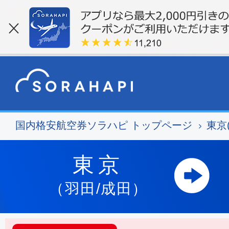
国内格安航空券ソラハピ トップページ
東京
東京
（羽田/成田）