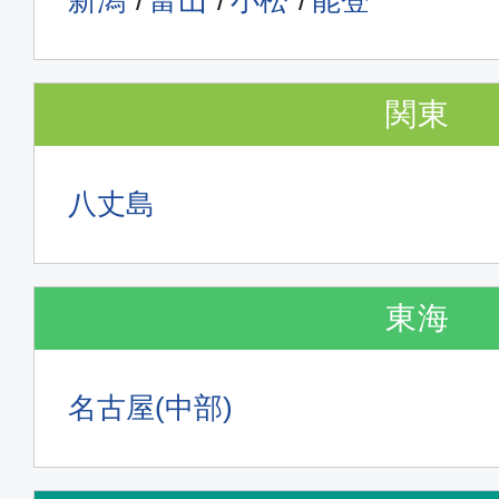
新潟
富山
小松
能登
クラスJ
東京(羽田)
松山
関東
09:15
10:
JAL433
八丈島
クラスJ
東京(羽田)
松山
東海
12:10
13:
JAL435
名古屋(中部)
クラスJ
東京(羽田)
松山