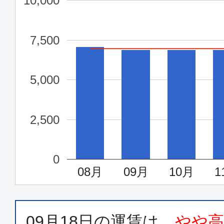
10,000
東京(羽田)
松山
15:30
16:
7,500
JAL437
5,000
普通席
東京(羽田)
松山
2,500
06:50
08:
JAL431
0
08月
09月
10月
1
普通席
東京(羽田)
松山
09:15
10:
JAL433
09月18日
の運賃は、
やや