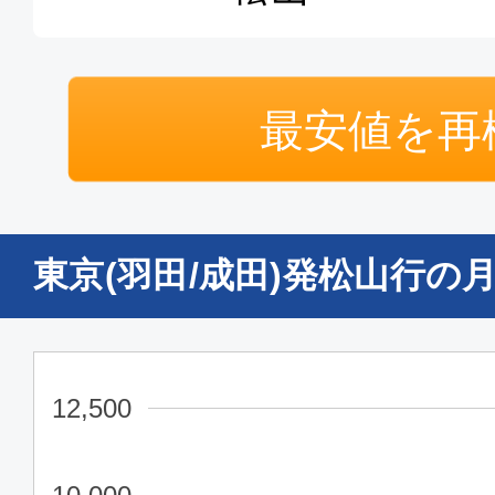
18:00
19:
GK409
エコノミー
最安値を再
東京(羽田)
松山
17:30
18:
ANA595
東京(羽田/成田)発松山行の
普通席
東京(羽田)
松山
12:10
13:
JAL435
12,500
普通席