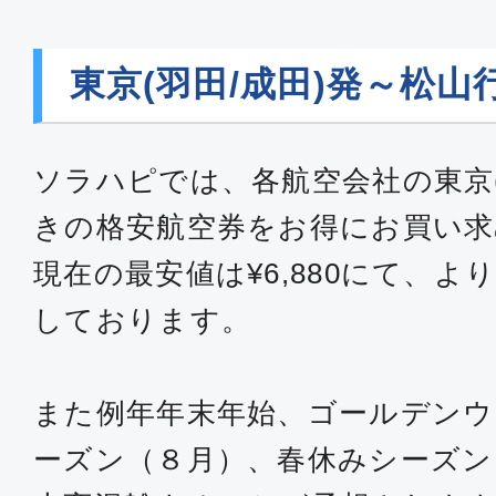
エコノミー
東京(羽田/成田)発～松
東京(羽田)
松山
12:05
13:
ANA589
ソラハピでは、各航空会社の東京(
きの格安航空券をお得にお買い
エコノミー
現在の最安値は¥6,880にて、
東京(羽田)
松山
14:20
15:
しております。
ANA593
また例年年末年始、ゴールデンウ
エコノミー
ーズン（８月）、春休みシーズン
東京(羽田)
松山