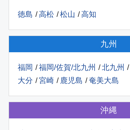
徳島
高松
松山
高知
普通席
東京(羽田)
札幌(新
13:50
九州
15:
ADO025
福岡
福岡/佐賀/北九州
北九州
普通席
大分
宮崎
鹿児島
奄美大島
東京(羽田)
札幌(新
18:50
20:
ADO035
沖縄
普通席