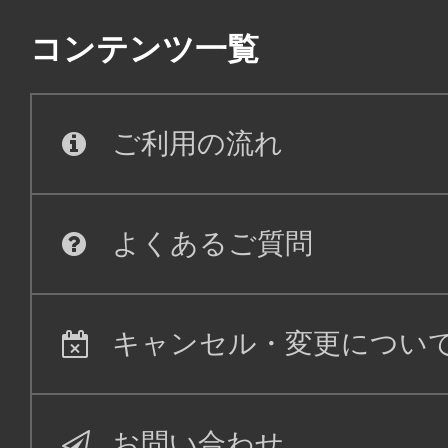
普通席
コンテンツ一覧
東京(羽田)
札幌(新
21:30
23:
ADO043
ご利用の流れ
普通席
東京(羽田)
札幌(新
よくあるご質問
10:15
11:
ADO019
キャンセル・変更につい
普通席
東京(羽田)
札幌(新
お問い合わせ