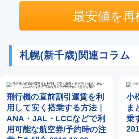
東京(羽田)
札幌(新
最安値を再
15:25
17:
JAL521
普通席
札幌(新千歳)関連コラム
東京(羽田)
札幌(新
16:40
18:
JAL523
飛行機の直前割引運賃を利
小
普通席
用して安く搭乗する方法｜
ま
東京(羽田)
札幌(新
ANA・JAL・LCCなどで利
乗
17:35
19:
201
用可能な航空券/予約時の注
JAL525