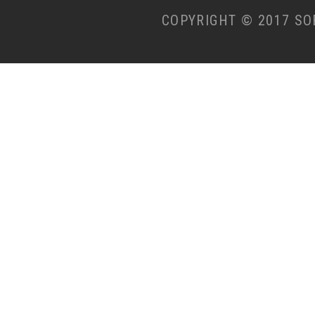
普通席
COPYRIGHT © 2017 SO
札幌(新千
東京(羽田)
歳)
20:30
SKY729
22:0
普通席
東京(羽田)
札幌(新
07:15
08:
JAL503
普通席
東京(羽田)
札幌(新