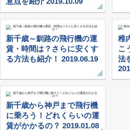
意点を紹介 2019.10.09
普通席
東京(羽田)
札幌(新
18:40
20:
新千歳～釧路の飛行機の運
稚
JAL527
賃・時間は？さらに安くす
こ
る方法も紹介！ 2019.06.19
法
普通席
201
東京(羽田)
札幌(新
19:55
21:
JAL529
新千歳から神戸まで飛行機
に乗ろう！どれくらいの運
エコノミー
賃がかかるの？ 2019.01.08
東京(羽田)
札幌(新