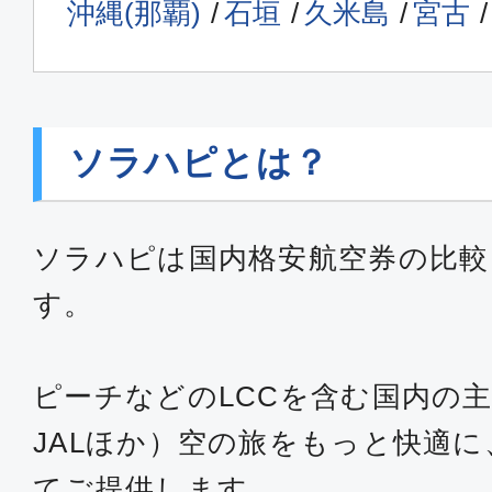
沖縄(那覇)
石垣
久米島
宮古
東京(羽田)
札幌(新
20:15
21:
ADO037
ソラハピとは？
普通席
札幌(新千
東京(羽田)
歳)
ソラハピは国内格安航空券の比較
08:20
SKY705
09:5
す。
ピーチなどのLCCを含む国内の主
普通席
JALほか）空の旅をもっと快適
東京(羽田)
札幌(新
11:00
12:
てご提供します。