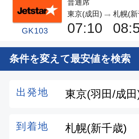
普通席
東京(成田)
札幌(新
07:10
08:
GK103
普通席
条件を変えて最安値を検索
東京(成田)
札幌(新
06:50
08:
MM559
普通席
東京(成田)
札幌(新
13:40
15:
MM571