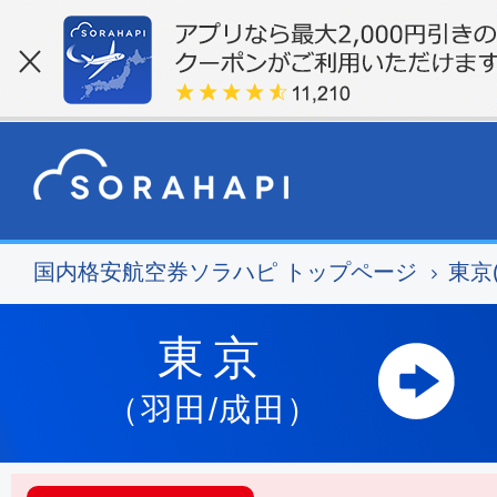
国内格安航空券ソラハピ トップページ
東京
東京
（羽田/成田）