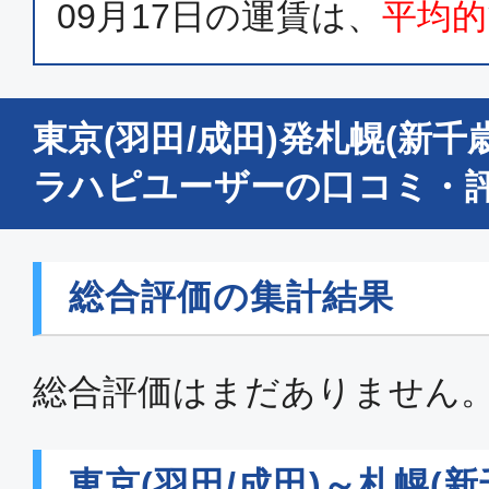
09月17日
の運賃は、
平均的
普通席
東京(成田)
札幌(新
14:45
16:
東京(羽田/成田)発札幌(新
GK115
ラハピユーザーの口コミ・
普通席
東京(成田)
札幌(新
総合評価の集計結果
09:45
11:
GK127
総合評価はまだありません
普通席
東京(成田)
札幌(新
東京(羽田/成田)～札幌(