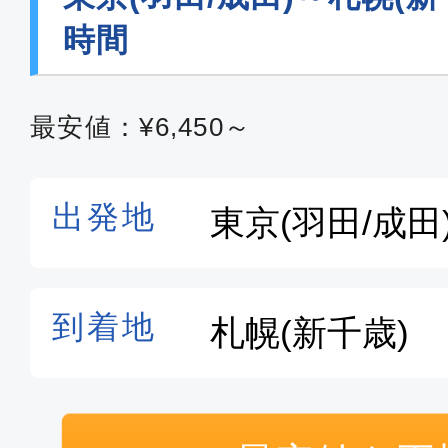
14:00
15:
GK113
時間
普通席
最安値：¥6,450～
東京(成田)
札幌(新
18:15
20:
GK119
普通席
東京(成田)
札幌(新
17:50
19:
MM577