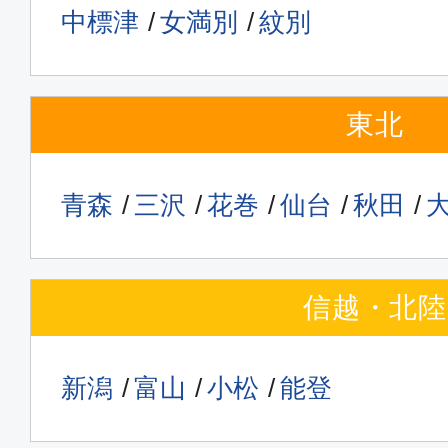
中標津
女満別
紋別
16:00
17:
ANA071
東北
エコノミー
東京(羽田)
札幌(新
17:00
18:
青森
三沢
花巻
仙台
秋田
ANA073
エコノミー
信越・北陸
東京(羽田)
札幌(新
18:00
19:
新潟
富山
小松
能登
ANA075