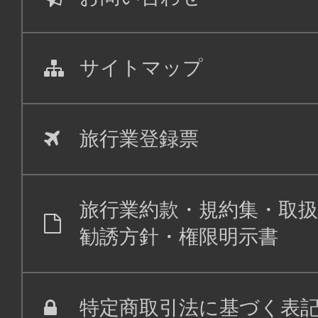
11:15
12:
ADO021
サイトマップ
普通席
札幌(新千
東京(羽田)
歳)
08:20
旅行業登録票
SKY705
09:5
旅行業約款・規約集・取扱
普通席
勧誘方針・権限明示書
東京(羽田)
札幌(新
11:00
12:
SKY711
特定商取引法に基づく表