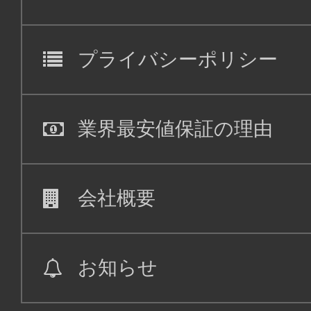
普通席
東京(羽田)
札幌(新
プライバシーポリシー
12:20
14:
SKY713
業界最安値保証の理由
普通席
東京(羽田)
札幌(新
14:05
15:
会社概要
SKY717
お知らせ
普通席
東京(羽田)
札幌(新