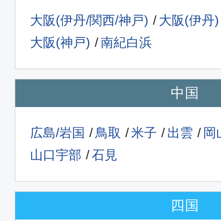
歳)
14:35
SKY719
16:1
大阪(伊丹/関西/神戸)
大阪(伊丹)
大阪(神戸)
南紀白浜
普通席
札幌(新千
中国
東京(羽田)
歳)
16:55
SKY723
18:3
広島/岩国
鳥取
米子
出雲
岡
山口宇部
石見
普通席
東京(羽田)
札幌(新
四国
18:20
20:
SKY727