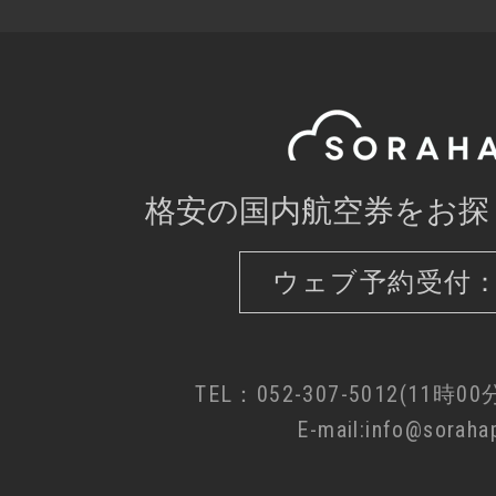
14:35
16:
SKY719
普通席
東京(羽田)
札幌(新
16:55
18:
格安の国内航空券をお探
SKY723
ウェブ予約受付：
普通席
東京(羽田)
札幌(新
18:20
20:
TEL：052-307-5012(11時0
SKY727
E-mail:info@sorahap