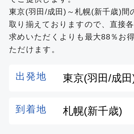
SKY711
東京(羽田/成田)～札幌(新千歳)
取り揃えておりますので、直接各
普通席
求めいただくよりも最大88％お
東京(羽田)
札幌(新
12:20
14:
ただけます。
SKY713
普通席
東京(羽田)
札幌(新
06:35
08:
JAL501
普通席