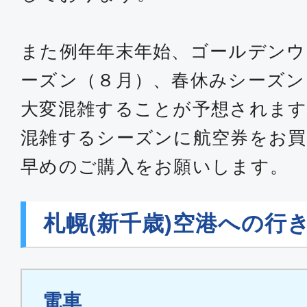
MM573
また例年年末年始、ゴールデンウ
エコノミー
ーズン（８月）、春休みシーズン
東京(成田)
札幌(新
大変混雑することが予想されます
17:50
19:
ANA2155
混雑するシーズンに航空券をお買
早めのご購入をお願いします。
普通席
東京(成田)
札幌(新
札幌(新千歳)空港への行
16:30
18:
MM575
普通席
電車