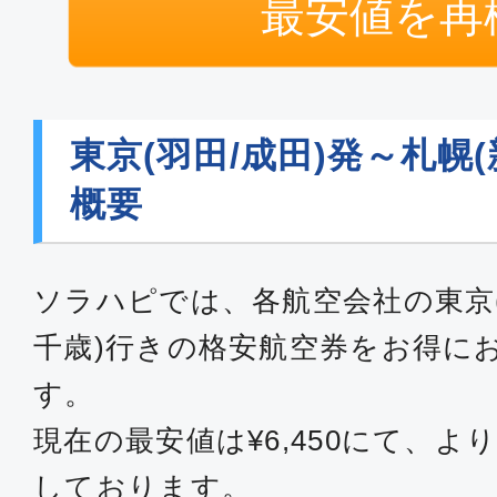
最安値を再
普通席
東京(成田)
札幌(新
08:45
10:
MM563
東京(羽田/成田)発～札幌
概要
普通席
東京(成田)
札幌(新
13:40
15:
ソラハピでは、各航空会社の東京(
MM571
千歳)行きの格安航空券をお得に
す。
普通席
現在の最安値は¥6,450にて、
東京(成田)
札幌(新
15:10
17:
しております。