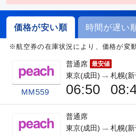
価格が安い順
時間が遅い
※航空券の在庫状況により、価格が変
普通席
最安値
東京(成田)
札幌(新
06:50
08:
MM559
普通席
東京(成田)
札幌(新