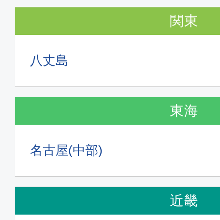
普通席
関東
東京(羽田)
札幌(新
20:50
22:
ADO039
八丈島
普通席
東海
東京(羽田)
札幌(新
14:05
15:
SKY717
名古屋(中部)
普通席
近畿
札幌(新千
東京(羽田)