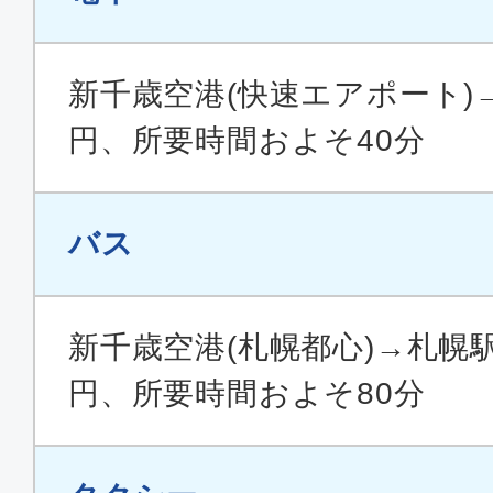
東京(成田)
札幌(新
10:45
12:
MM565
新千歳空港(快速エアポート)→
円、所要時間およそ40分
普通席
東京(羽田)
札幌(新
バス
15:50
17:
ADO029
新千歳空港(札幌都心)→札幌駅
普通席
円、所要時間およそ80分
東京(成田)
札幌(新
11:50
13:
MM567