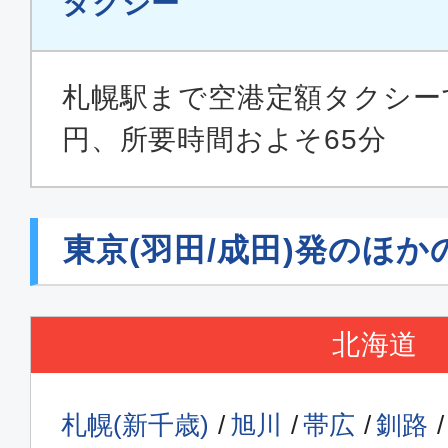
タクシー
エコノミー
東京(羽田)
札幌(新
札幌駅まで空港定額タクシーで運
15:00
16:
円、所要時間およそ65分
ANA069
エコノミー
東京(羽田/成田)発のほか
東京(羽田)
札幌(新
15:30
17:
ANA1105
北海道
エコノミー
札幌(新千歳)
旭川
帯広
釧路
東京(羽田)
札幌(新