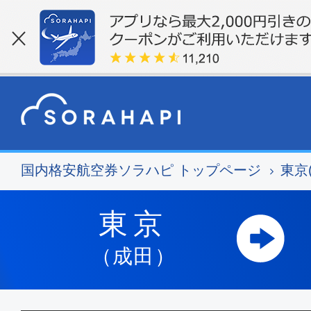
国内格安航空券ソラハピ トップページ
東京
東京
（成田）