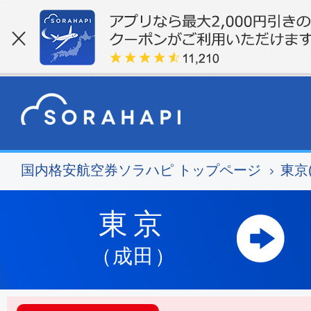
国内格安航空券ソラハピ トップページ
東京
東京
（成田）