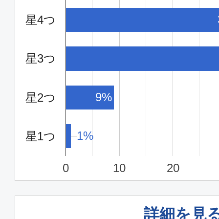
東京(成田)
福岡
星4つ
10:00
12:
MM355
星3つ
普通席
東京(成田)
福岡
9%
星2つ
12:55
15:
MM359
1%
1%
星1つ
普通席
0
10
20
東京(成田)
福岡
16:15
18:
MM365
詳細を見