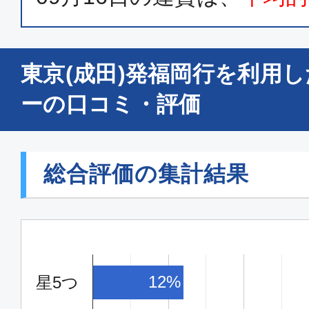
普通席
東京(成田)発福岡行を利用
東京(成田)
福岡
07:00
09:
ーの口コミ・評価
MM349
普通席
総合評価の集計結果
東京(成田)
福岡
08:00
10:
MM351
12%
星5つ
普通席