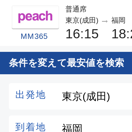
普通席
東京(成田)
福岡
16:15
18:
MM365
普通席
条件を変えて最安値を検索
東京(成田)
福岡
18:30
20:
MM367
普通席
東京(成田)
福岡