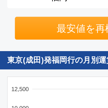
07:35
09:
GK501
普通席
最安値を再
東京(成田)
福岡
08:15
10:
GK503
東京(成田)発福岡行の月別
普通席
東京(成田)
福岡
13:25
15:
GK511
12,500
普通席