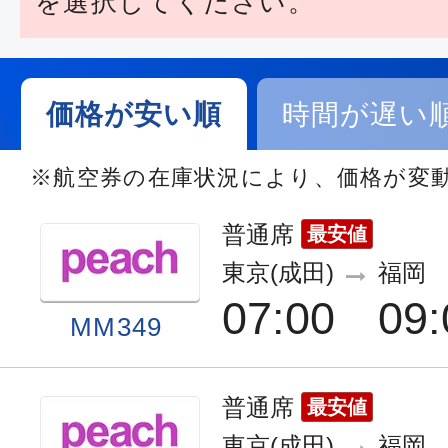
を選択してください。
価格が安い順
時間が遅い
※航空券の在庫状況により、価格が変
普通席
最安値
東京(成田)
福岡
07:00
09:
MM349
普通席
最安値
東京(成田)
福岡