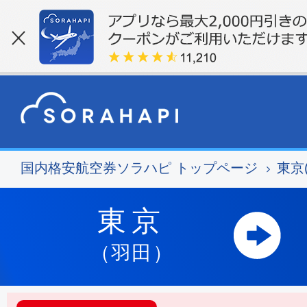
国内格安航空券ソラハピ トップページ
東京
東京
（羽田）