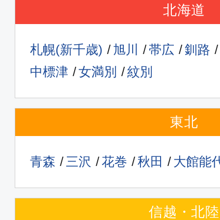
北海道
札幌(新千歳)
旭川
帯広
釧路
中標津
女満別
紋別
東北
青森
三沢
花巻
秋田
大館能
信越・北陸