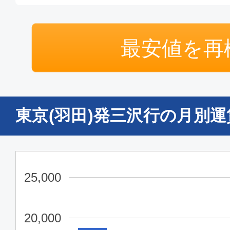
クラスJ
最安値を再
東京(羽田)
三沢
10:45
12:
JAL155
東京(羽田)発三沢行の月別
クラスJ
東京(羽田)
三沢
08:05
09:
JAL153
25,000
クラスJ
20,000