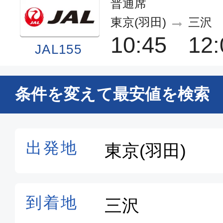
普通席
東京(羽田)
三沢
10:45
12:
JAL155
普通席
条件を変えて最安値を検索
東京(羽田)
三沢
17:05
18:
JAL159
普通席
東京(羽田)
三沢
14:55
16:
JAL157