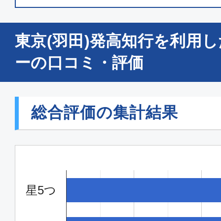
エコノミー
東京(羽田)発高知行を利用
東京(羽田)
高知
11:10
12:
ーの口コミ・評価
ANA563
エコノミー
総合評価の集計結果
東京(羽田)
高知
14:05
15:
ANA565
星5つ
エコノミー
東京(羽田)
高知