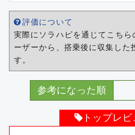
クラスJ
東京(羽田)
高知
評価について
16:55
18:
JAL497
実際にソラハピを通じてこちら
ーザーから、搭乗後に収集した
クラスJ
す。
東京(羽田)
高知
18:55
20:
JAL499
参考になった順
クラスJ
トップレビ
東京(羽田)
高知
07:30
08: