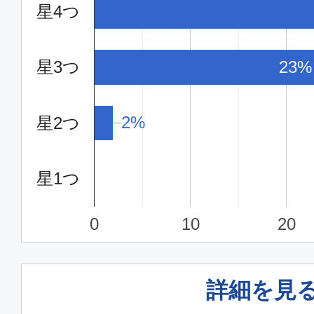
星4つ
16:15
17:
ANA567
星3つ
23%
エコノミー
東京(羽田)
高知
2%
2%
星2つ
19:10
20:
ANA569
星1つ
クラスJ
0
10
20
東京(羽田)
高知
07:30
08:
JAL491
詳細を見