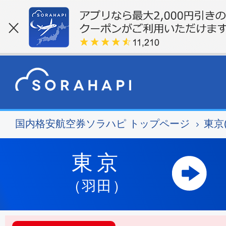
国内格安航空券ソラハピ トップページ
東京
東京
（羽田）