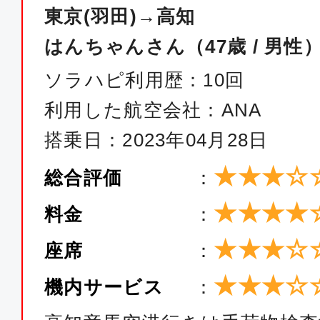
JAL491
東京(羽田)→高知
はんちゃんさん（47歳 / 男性
クラスJ
ソラハピ利用歴：10回
東京(羽田)
高知
利用した航空会社：ANA
16:55
18:
JAL497
搭乗日：2023年04月28日
★★★☆
総合評価
：
クラスJ
★★★★
東京(羽田)
高知
料金
：
18:55
20:
★★★☆
座席
：
JAL499
★★★☆
機内サービス
：
ファースト