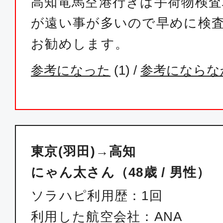
高知竜馬空港行きは手荷物検
東京(羽田)
高知
が遠い事が多いので早めに検
14:05
15:
ANA565
お勧めします。
参考になった
(
1
) /
参考にならな
ファースト
東京(羽田)
高知
19:10
20:
ANA569
東京(羽田)→高知
クラスJ
にゃん太さん（48歳 / 男性）
東京(羽田)
高知
ソラハピ利用歴：1回
09:15
10:
JAL493
利用した航空会社：ANA