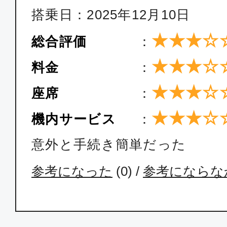
搭乗日：2025年12月10日
クラスJ
★★★☆
総合評価
：
東京(羽田)
高知
★★★☆
14:05
15:
料金
：
JAL495
★★★☆
座席
：
★★★☆
機内サービス
：
意外と手続き簡単だった
参考になった
(
0
) /
参考にならな