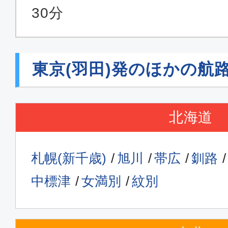
30分
東京(羽田)発のほかの航
北海道
札幌(新千歳)
旭川
帯広
釧路
中標津
女満別
紋別