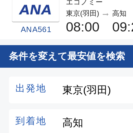
エコノミー
東京(羽田)
高知
08:00
09:
ANA561
普通席
条件を変えて最安値を検索
東京(羽田)
高知
09:15
10:
JAL493
普通席
東京(羽田)
高知
07:30
08:
JAL491