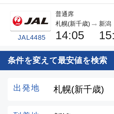
普通席
札幌(新千歳)
新潟
14:05
15
JAL4485
エコノミー
条件を変えて最安値を検索
札幌(新千歳)
新潟
19:20
20
ANA1860