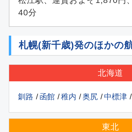
松江駅、運賃およそ1,870
40分
札幌(新千歳)発のほかの
北海道
釧路
函館
稚内
奥尻
中標津
東北