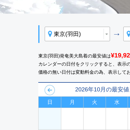
→
¥19,9
東京(羽田)発奄美大島着の最安値は
カレンダーの日付をクリックすると、表示
価格の無い日付は変動料金の為、表示して
2026年10月の最安
日
月
火
水