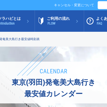
キャンセル・変更について
ソラハピとは
ご利用の流れ
よく
ntroduction
FLOW
FAQ
)発奄美大島行き最安値時刻表
CALENDAR
東京(羽田)発奄美大島行き
最安値カレンダー