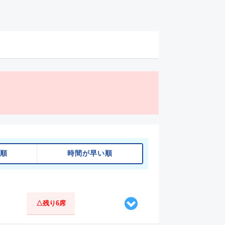
順
時間が早い順
△残り6席