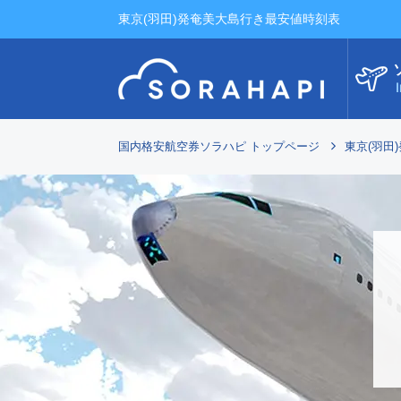
東京(羽田)発奄美大島行き最安値時刻表
I
国内格安航空券ソラハピ トップページ
東京(羽田