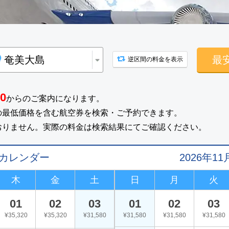
最
逆区間の料金を表示
20
からのご案内になります。
の最低価格を含む航空券を検索・ご予約できます。
おりません。実際の料金は検索結果にてご確認ください。
値カレンダー
2026年
木
金
土
日
月
火
01
02
03
01
02
03
¥35,320
¥35,320
¥31,580
¥31,580
¥31,580
¥31,580