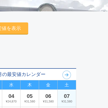
安値を表示
11月の最安値カレンダー
水
木
金
土
04
05
06
07
¥24,870
¥31,580
¥31,580
¥31,580