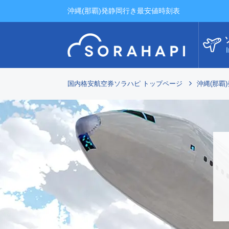
沖縄(那覇)発静岡行き最安値時刻表
I
国内格安航空券ソラハピ トップページ
沖縄(那覇