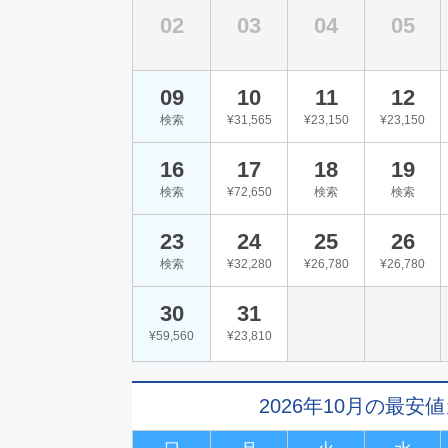
02
03
04
05
09
10
11
12
検索
¥31,565
¥23,150
¥23,150
16
17
18
19
検索
¥72,650
検索
検索
23
24
25
26
検索
¥32,280
¥26,780
¥26,780
30
31
¥59,560
¥23,810
2026年10月の最安