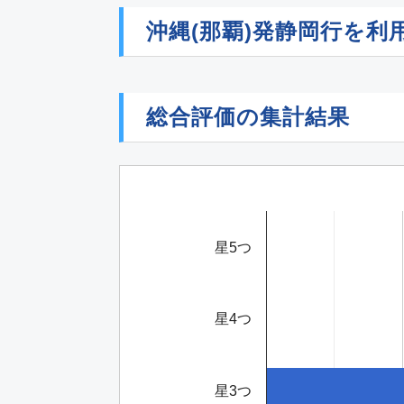
沖縄(那覇)発静岡行を
総合評価の集計結果
星5つ
星4つ
星3つ