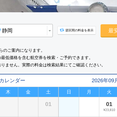
最
逆区間の料金を表示
らのご案内になります。
の最低価格を含む航空券を検索・ご予約できます。
おりません。実際の料金は検索結果にてご確認ください。
値カレンダー
2026年
木
金
土
日
月
火
01
01
¥23,810