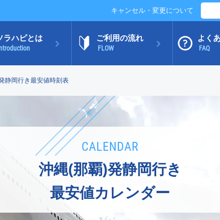
キャンセル・変更について
ソラハピとは
ご利用の流れ
よく
ntroduction
FLOW
FAQ
)発静岡行き最安値時刻表
CALENDAR
沖縄(那覇)発静岡行き
最安値カレンダー