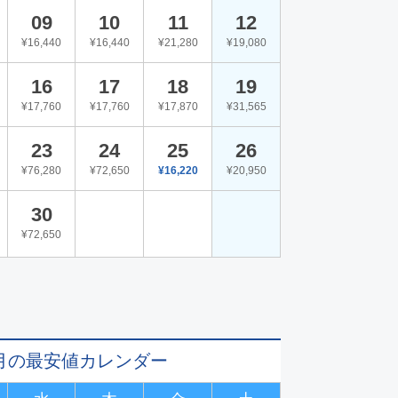
09
10
11
12
¥16,440
¥16,440
¥21,280
¥19,080
16
17
18
19
¥17,760
¥17,760
¥17,870
¥31,565
23
24
25
26
¥76,280
¥72,650
¥16,220
¥20,950
30
¥72,650
11月の最安値カレンダー