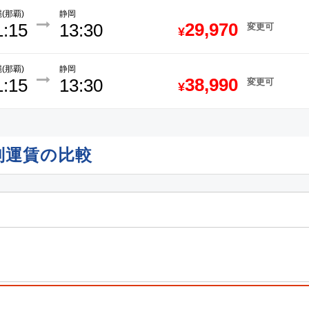
(那覇)
静岡
29,970
1:15
13:30
変更可
¥
(那覇)
静岡
38,990
1:15
13:30
変更可
¥
別運賃の比較