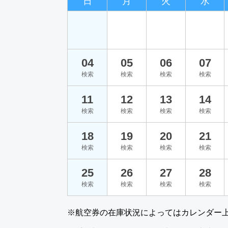
日
月
火
水
04
05
06
07
検索
検索
検索
検索
11
12
13
14
検索
検索
検索
検索
18
19
20
21
検索
検索
検索
検索
25
26
27
28
検索
検索
検索
検索
※航空券の在庫状況によってはカレンダー