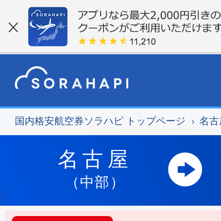
国内格安航空券ソラハピ トップページ
名古
名古屋
（中部）