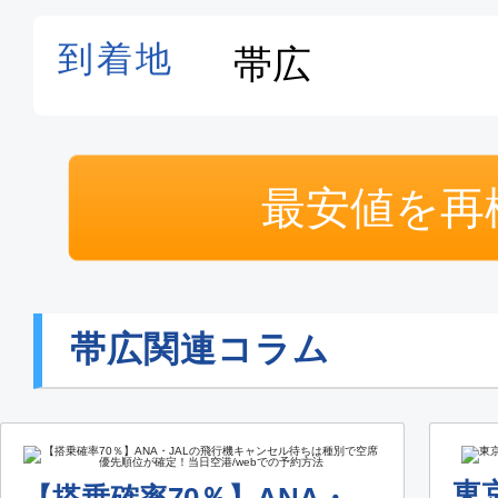
最安値を再
帯広関連コラム
東
【搭乗確率70％】ANA・