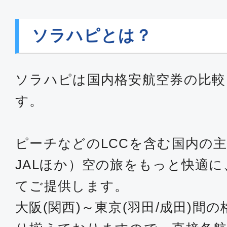
11:00
12:
SFJ022
ソラハピとは？
普通席
ソラハピは国内格安航空券の比較
大阪(関西)
東京(
す。
14:15
15:
SFJ024
ピーチなどのLCCを含む国内の主
普通席
JALほか）空の旅をもっと快適
大阪(関西)
東京(
てご提供します。
17:20
18:
SFJ026
大阪(関西)～東京(羽田/成田)間