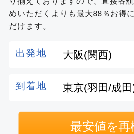
り揃えておりますので、直接各航
普通席
めいただくよりも最大88％お得
大阪(関西)
東京(
だけます。
18:35
19:
SFJ028
クラスJ
大阪(関西)
東京(
06:40
07:
JAL220
クラスJ
大阪(関西)
東京(
最安値を再