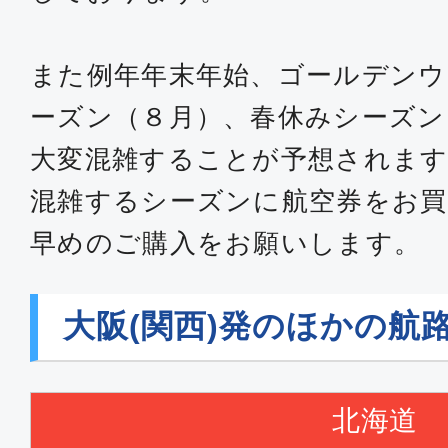
JAL220
また例年年末年始、ゴールデンウ
普通席
ーズン（８月）、春休みシーズン
大阪(関西)
東京(
大変混雑することが予想されます
14:45
16:
JAL224
混雑するシーズンに航空券をお買
早めのご購入をお願いします。
普通席
大阪(関西)
東京(
大阪(関西)発のほかの航
21:10
22:
JAL228
北海道
エコノミー