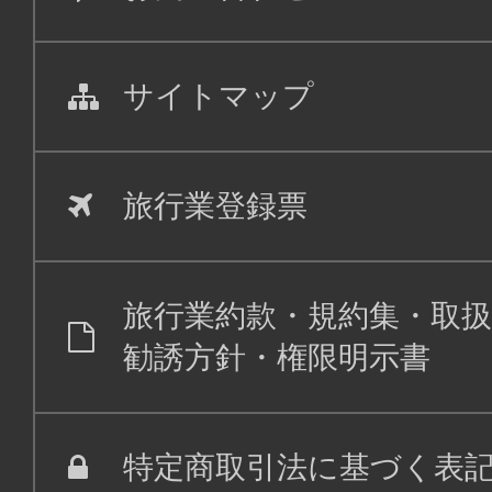
ファースト
サイトマップ
大阪(関西)
東京(
07:00
08:
ANA094
旅行業登録票
ファースト
大阪(関西)
東京(
旅行業約款・規約集・取扱
09:20
10:
勧誘方針・権限明示書
ANA096
ファースト
特定商取引法に基づく表