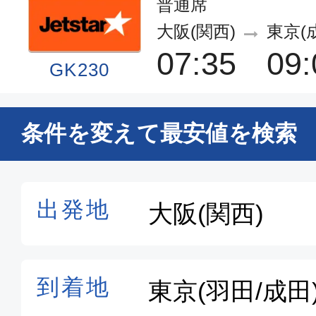
普通席
大阪(関西)
東京(
07:35
09:
GK230
エコノミー
条件を変えて最安値を検索
大阪(関西)
東京(
06:45
07:
ANA990
エコノミー
大阪(関西)
東京(
07:00
08:
ANA094