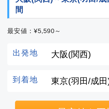
07:45
09:
MM307
間
普通席
最安値：¥5,590～
大阪(関西)
東京(
19:20
20:
MM313
エコノミー
大阪(関西)
東京(
09:20
10:
ANA096