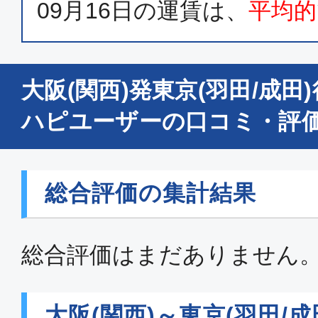
09月16日
の運賃は、
平均的
普通席
大阪(関西)
東京(
06:40
07:
大阪(関西)発東京(羽田/成
JAL220
ハピユーザーの口コミ・評
普通席
大阪(関西)
東京(
総合評価の集計結果
21:10
22:
JAL228
総合評価はまだありません
普通席
大阪(関西)
東京(
大阪(関西)～東京(羽田/