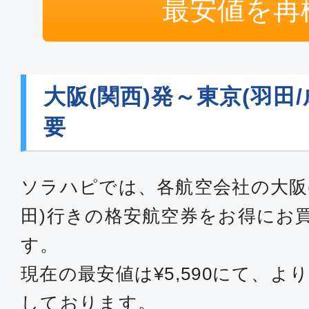
最安値を再
エコノミー
大阪(関西)
東京(
15:50
17:
ANA992
大阪(関西)発～東京(羽田
要
普通席
大阪(関西)
東京(
14:45
16:
ソラハピでは、各航空会社の大阪(
JAL224
田)行きの格安航空券をお得にお
す。
普通席
現在の最安値は¥5,590にて、
大阪(関西)
東京(
06:40
07:
しております。