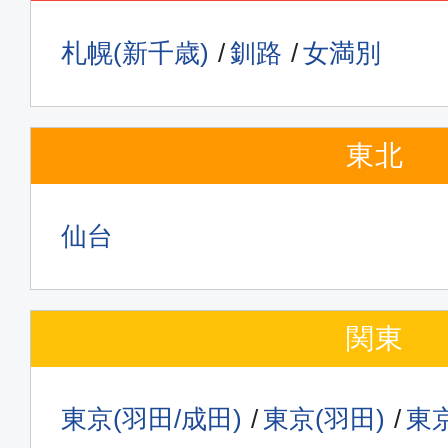
大阪(関西)
東京(
札幌(新千歳)
釧路
女満別
06:45
07:
ANA990
東北
エコノミー
大阪(関西)
東京(
07:00
08:
仙台
ANA094
エコノミー
関東
大阪(関西)
東京(
09:20
10:
東京(羽田/成田)
東京(羽田)
東京
ANA096