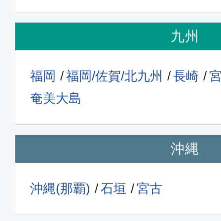
エコノミー
九州
大阪(関西)
東京(
15:50
17:
ANA992
福岡
福岡/佐賀/北九州
長崎
奄美大島
エコノミー
大阪(関西)
東京(
沖縄
21:00
22:
ANA098
沖縄(那覇)
石垣
宮古
普通席
大阪(関西)
東京(