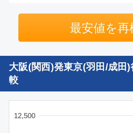
エコノミー
最安値を再
大阪(関西)
東京(
21:00
22:
ANA098
大阪(関西)発東京(羽田/成
普通席
較
大阪(関西)
東京(
11:00
12:
SFJ022
12,500
普通席