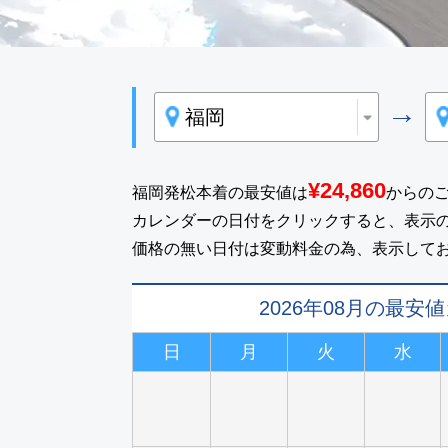
→
¥24,860
福岡発松本着の最安値は
からの
カレンダーの日付をクリックすると、表示
価格の無い日付は変動料金の為、表示して
2026年08月の最安
日
月
火
水