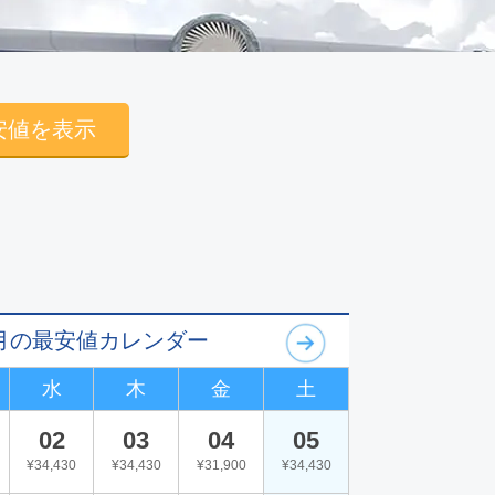
安値を表示
09月の最安値カレンダー
水
木
金
土
02
03
04
05
¥34,430
¥34,430
¥31,900
¥34,430