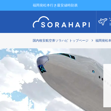
福岡発松本行き最安値時刻表
I
国内格安航空券ソラハピ トップページ
福岡発松