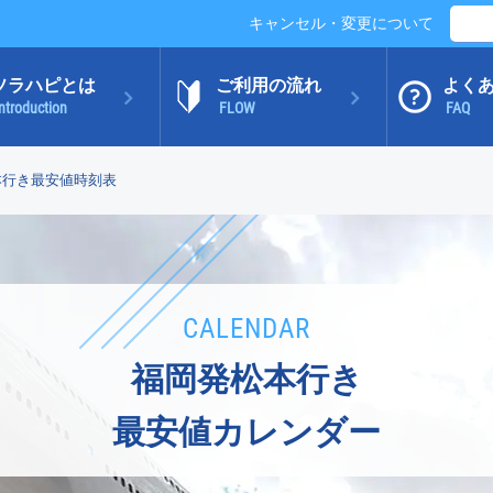
キャンセル・変更について
ソラハピとは
ご利用の流れ
よく
ntroduction
FLOW
FAQ
本行き最安値時刻表
CALENDAR
福岡発松本行き
最安値カレンダー