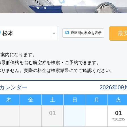
最
逆区間の料金を表示
ご案内になります。
の最低価格を含む航空券を検索・ご予約できます。
おりません。実際の料金は検索結果にてご確認ください。
値カレンダー
2026年
木
金
土
日
月
火
01
01
¥26,235