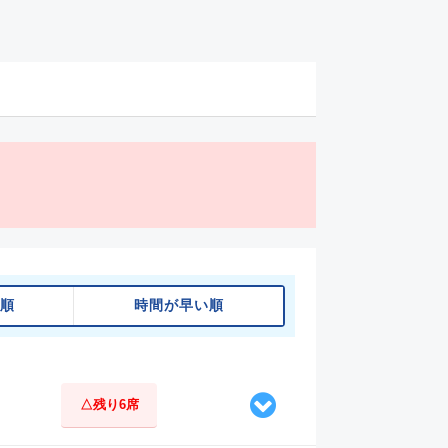
順
時間が早い順
△残り6席