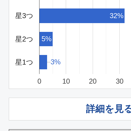
星3つ
32%
エコノミー
大阪(関西)
東京(
5%
星2つ
15:50
17:
ANA992
3%
3%
星1つ
エコノミー
0
10
20
30
大阪(関西)
東京(
21:00
22:
ANA098
詳細を見
普通席