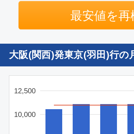
エコノミー
最安値を再
大阪(関西)
東京(
15:50
17:
ANA992
大阪(関西)発東京(羽田)行
普通席
大阪(関西)
東京(
14:45
16:
JAL224
12,500
普通席
10,000
大阪(関西)
東京(