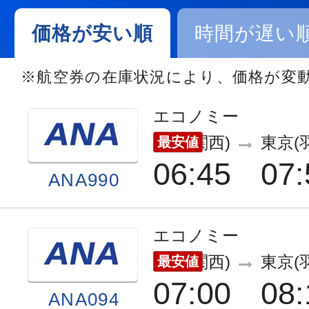
価格が安い順
時間が遅い
※航空券の在庫状況により、価格が変
エコノミー
大阪(関西)
東京(
最安値
06:45
07:
ANA990
エコノミー
大阪(関西)
東京(
最安値
07:00
08:
ANA094