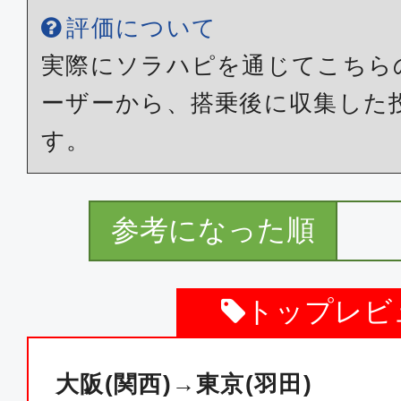
大阪(関西)
東京(
評価について
11:00
12:
SFJ022
実際にソラハピを通じてこちら
ーザーから、搭乗後に収集した
普通席
す。
大阪(関西)
東京(
14:15
15:
SFJ024
参考になった順
普通席
トップレビ
大阪(関西)
東京(
17:20
18:
SFJ026
大阪(関西)→東京(羽田)