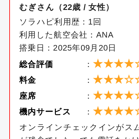
むぎさん（22歳 / 女性）
普通席
ソラハピ利用歴：1回
大阪(関西)
東京(
利用した航空会社：ANA
18:35
19:
SFJ028
搭乗日：2025年09月20日
★★★★
総合評価
：
クラスJ
★★★☆
大阪(関西)
東京(
料金
：
06:40
07:
★★★★
座席
：
JAL220
★★★★
機内サービス
：
クラスJ
オンラインチェックインがス
大阪(関西)
東京(