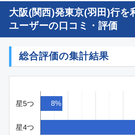
エコノミー
大阪(関西)発東京(羽田)行
大阪(関西)
東京(
06:45
07:
ユーザーの口コミ・評価
ANA990
エコノミー
総合評価の集計結果
大阪(関西)
東京(
07:00
08:
ANA094
8%
星5つ
エコノミー
大阪(関西)
東京(
星4つ
09:20
10:
ANA096