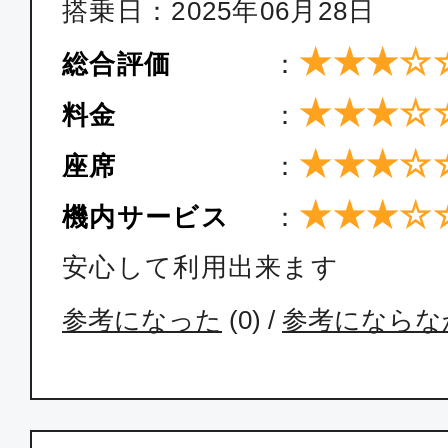
搭乗日：2025年06月28日
ファースト
大阪(関西)
東京(
★★★☆
総合評価
：
09:20
10:
ANA096
★★★☆
料金
：
★★★☆
座席
：
ファースト
★★★☆
機内サービス
：
大阪(関西)
東京(
15:50
17:
安心して利用出来ます
ANA992
参考になった
(
0
) /
参考にならな
ファースト
大阪(関西)
東京(
21:00
22: