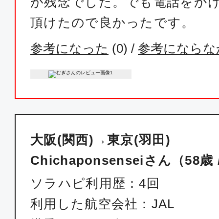
が残念でした。でも電話をか
06:40
07:
JAL220
頂けたので良かったです。
参考になった
(
0
) /
参考にならな
ファースト
大阪(関西)
東京(
06:45
07:
ANA990
大阪(関西)→東京(羽田)
ファースト
Chichaponsenseiさん（58歳
大阪(関西)
東京(
07:00
08:
ソラハピ利用歴：4回
ANA094
利用した航空会社：JAL