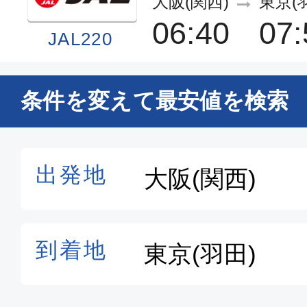
大阪(関西)
東京(
06:40
07:
JAL220
普通席
条件を変えて最安値を検索
大阪(関西)
東京(
21:10
22:
JAL228
エコノミー
大阪(関西)
東京(
09:20
10:
ANA096